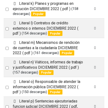
l
d
Literal k) Planes y programas en
t
e
Select
ejecución DICIEMBRE 2022
( pdf )
(158
f
descargas)
Popular
an
a
item
u
d
Literal l) Contratos de crédito
l
e
Select
externos o internos DICIEMBRE 2022
(
t
f
pdf )
(154 descargas)
Popular
an
a
item
u
d
Literal m) Mecanismos de rendición
l
e
Select
de cuentas a la ciudadanía DICIEMBRE
t
f
2022
( pdf )
(161 descargas)
Popular
an
a
item
u
d
Literal n) Viáticos, informes de trabajo
l
e
Select
y justificativos DICIEMBRE 2022
( pdf )
t
f
(157 descargas)
Popular
an
a
item
u
d
Literal o) Responsable de atender la
l
e
Select
información pública DICIEMBRE 2022
(
t
f
pdf )
(150 descargas)
Popular
an
a
item
u
d
Literal p) Sentencias ejecutoriadas
l
e
Select
funcion judicial DICIEMBRE 2022
( pdf,