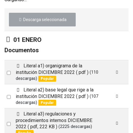
Descarga seleccionada
Carpeta
01 ENERO
Documentos
d
Literal a1) organigrama de la
e
Select
institución DICIEMBRE 2022
( pdf )
(110
f
descargas)
Popular
an
a
item
u
d
Literal a2) base legal que rige a la
l
e
Select
institución DICIEMBRE 2022
( pdf )
(107
t
f
descargas)
Popular
an
a
item
u
d
Literal a3) regulaciones y
l
e
procedimientos internos DICIEMBRE
Select
t
f
2022
( pdf, 222 KB )
(2225 descargas)
a
an