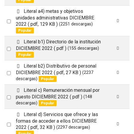
Popular
u
item
l
d
Literal a4) metas y objetivos
t
e
unidades administrativas DICIEMBRE
Select
f
2022
( pdf, 129 KB )
(2251 descargas)
a
an
Popular
u
item
l
d
Literal b1) Directorio de la institución
t
e
Select
DICIEMBRE 2022
( pdf )
(155 descargas)
f
Popular
an
a
item
u
d
Literal b2) Distributivo de personal
l
e
Select
DICIEMBRE 2022
( pdf, 27 KB )
(2237
t
f
descargas)
Popular
an
a
item
u
d
Literal c) Remuneración mensual por
l
e
Select
puesto DICIEMBRE 2022
( pdf )
(148
t
f
descargas)
Popular
an
a
item
u
d
Literal d) Servicios que ofrece y las
l
e
formas de acceder a ellos DICIEMBRE
Select
t
f
2022
( pdf, 32 KB )
(2297 descargas)
a
an
Popular