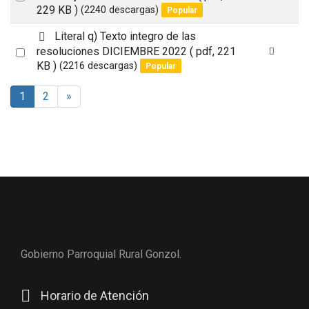
t
f
229 KB )
(2240 descargas)
Popular
an
a
item
u
d
Literal q) Texto integro de las
l
e
Select
resoluciones DICIEMBRE 2022
( pdf, 221
t
f
KB )
(2216 descargas)
Popular
an
a
item
u
1
2
»
l
t
Gobierno Parroquial Rural Gonzol.
Horario de Atención