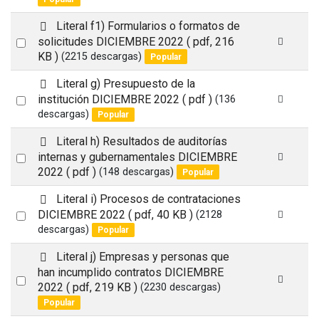
u
item
l
d
Literal f1) Formularios o formatos de
t
e
Select
solicitudes DICIEMBRE 2022
( pdf, 216
f
KB )
(2215 descargas)
Popular
an
a
item
u
d
Literal g) Presupuesto de la
l
e
Select
institución DICIEMBRE 2022
( pdf )
(136
t
f
descargas)
Popular
an
a
item
u
d
Literal h) Resultados de auditorías
l
e
Select
internas y gubernamentales DICIEMBRE
t
f
2022
( pdf )
(148 descargas)
Popular
an
a
item
u
d
Literal i) Procesos de contrataciones
l
e
Select
DICIEMBRE 2022
( pdf, 40 KB )
(2128
t
f
descargas)
Popular
an
a
item
u
d
Literal j) Empresas y personas que
l
e
han incumplido contratos DICIEMBRE
Select
t
f
2022
( pdf, 219 KB )
(2230 descargas)
a
an
Popular
u
item