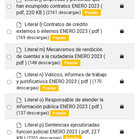
l
e
Select
han incumplido contratos ENERO 2023
(
t
f
pdf, 220 KB )
(2161 descargas)
Popular
an
a
item
u
d
Literal l) Contratos de crédito
l
e
Select
externos o internos ENERO 2023
( pdf )
t
f
(169 descargas)
Popular
an
a
item
u
d
Literal m) Mecanismos de rendición
l
e
Select
de cuentas a la ciudadanía ENERO 2023
(
t
f
pdf )
(148 descargas)
Popular
an
a
item
u
d
Literal n) Viáticos, informes de trabajo
l
e
Select
y justificativos ENERO 2023
( pdf )
(170
t
f
descargas)
Popular
an
a
item
u
d
Literal o) Responsable de atender la
l
e
Select
información pública ENERO 2023
( pdf )
t
f
(137 descargas)
Popular
an
a
item
u
d
Literal p) Sentencias ejecutoriadas
l
e
Select
funcion judicial ENERO 2023
( pdf, 227
t
f
KB )
(2201 descargas)
Popular