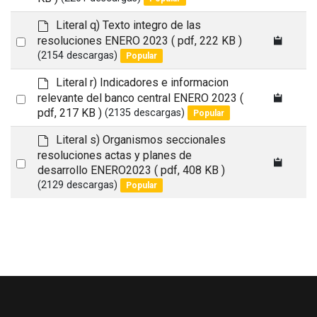
an
a
item
u
d
Literal q) Texto integro de las
l
e
Select
resoluciones ENERO 2023
( pdf, 222 KB )
t
f
(2154 descargas)
Popular
an
a
item
u
d
Literal r) Indicadores e informacion
l
e
Select
relevante del banco central ENERO 2023
(
t
f
pdf, 217 KB )
(2135 descargas)
Popular
an
a
item
u
d
Literal s) Organismos seccionales
l
e
resoluciones actas y planes de
Select
t
f
desarrollo ENERO2023
( pdf, 408 KB )
a
an
(2129 descargas)
Popular
u
item
l
t