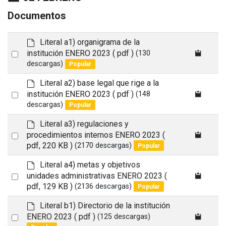
Documentos
d
Literal a1) organigrama de la
e
Select
institución ENERO 2023
( pdf )
(130
f
descargas)
Popular
an
a
item
u
d
Literal a2) base legal que rige a la
l
e
Select
institución ENERO 2023
( pdf )
(148
t
f
descargas)
Popular
an
a
item
u
d
Literal a3) regulaciones y
l
e
Select
procedimientos internos ENERO 2023
(
t
f
pdf, 220 KB )
(2170 descargas)
Popular
an
a
item
u
d
Literal a4) metas y objetivos
l
e
Select
unidades administrativas ENERO 2023
(
t
f
pdf, 129 KB )
(2136 descargas)
Popular
an
a
item
u
d
Literal b1) Directorio de la institución
l
e
Select
ENERO 2023
( pdf )
(125 descargas)
t
f