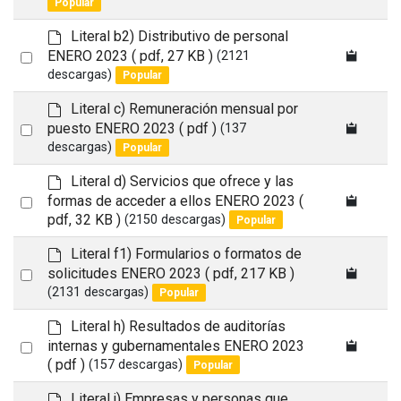
Popular
an
a
item
u
d
Literal b2) Distributivo de personal
l
e
Select
ENERO 2023
( pdf, 27 KB )
(2121
t
f
descargas)
Popular
an
a
item
u
d
Literal c) Remuneración mensual por
l
e
Select
puesto ENERO 2023
( pdf )
(137
t
f
descargas)
Popular
an
a
item
u
d
Literal d) Servicios que ofrece y las
l
e
Select
formas de acceder a ellos ENERO 2023
(
t
f
pdf, 32 KB )
(2150 descargas)
Popular
an
a
item
u
d
Literal f1) Formularios o formatos de
l
e
Select
solicitudes ENERO 2023
( pdf, 217 KB )
t
f
(2131 descargas)
Popular
an
a
item
u
d
Literal h) Resultados de auditorías
l
e
Select
internas y gubernamentales ENERO 2023
t
f
( pdf )
(157 descargas)
Popular
an
a
item
u
d
Literal j) Empresas y personas que