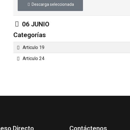
Descarga seleccionada
Carpeta
06 JUNIO
Categorías
Carpeta
Articulo 19
Carpeta
Articulo 24
eso Directo
Contáctenos