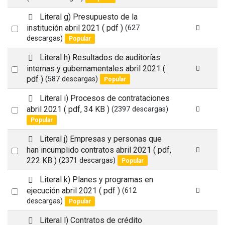
an
item
p
Literal g) Presupuesto de la
d
Select
institución abril 2021
( pdf )
(627
f
descargas)
Popular
an
item
p
Literal h) Resultados de auditorías
d
Select
internas y gubernamentales abril 2021
(
f
pdf )
(587 descargas)
Popular
an
item
p
Literal i) Procesos de contrataciones
d
Select
abril 2021
( pdf, 34 KB )
(2397 descargas)
f
Popular
an
item
p
Literal j) Empresas y personas que
d
Select
han incumplido contratos abril 2021
( pdf,
f
222 KB )
(2371 descargas)
Popular
an
item
p
Literal k) Planes y programas en
d
Select
ejecución abril 2021
( pdf )
(612
f
descargas)
Popular
an
item
p
Literal l) Contratos de crédito