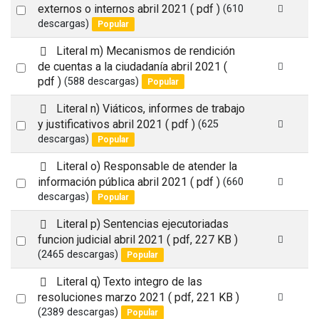
d
Select
externos o internos abril 2021
( pdf )
(610
f
descargas)
Popular
an
item
p
Literal m) Mecanismos de rendición
d
Select
de cuentas a la ciudadanía abril 2021
(
f
pdf )
(588 descargas)
Popular
an
item
p
Literal n) Viáticos, informes de trabajo
d
Select
y justificativos abril 2021
( pdf )
(625
f
descargas)
Popular
an
item
p
Literal o) Responsable de atender la
d
Select
información pública abril 2021
( pdf )
(660
f
descargas)
Popular
an
item
p
Literal p) Sentencias ejecutoriadas
d
Select
funcion judicial abril 2021
( pdf, 227 KB )
f
(2465 descargas)
Popular
an
item
p
Literal q) Texto integro de las
d
Select
resoluciones marzo 2021
( pdf, 221 KB )
f
(2389 descargas)
Popular
an