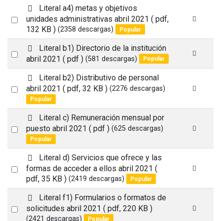
item
p
Literal a4) metas y objetivos
d
Select
unidades administrativas abril 2021
( pdf,
f
132 KB )
(2358 descargas)
Popular
an
item
p
Literal b1) Directorio de la institución
Select
d
abril 2021
( pdf )
(581 descargas)
Popular
an
f
p
Literal b2) Distributivo de personal
item
d
Select
abril 2021
( pdf, 32 KB )
(2276 descargas)
f
Popular
an
item
p
Literal c) Remuneración mensual por
d
Select
puesto abril 2021
( pdf )
(625 descargas)
f
Popular
an
item
p
Literal d) Servicios que ofrece y las
d
Select
formas de acceder a ellos abril 2021
(
f
pdf, 35 KB )
(2419 descargas)
Popular
an
item
p
Literal f1) Formularios o formatos de
d
Select
solicitudes abril 2021
( pdf, 220 KB )
f
(2421 descargas)
Popular