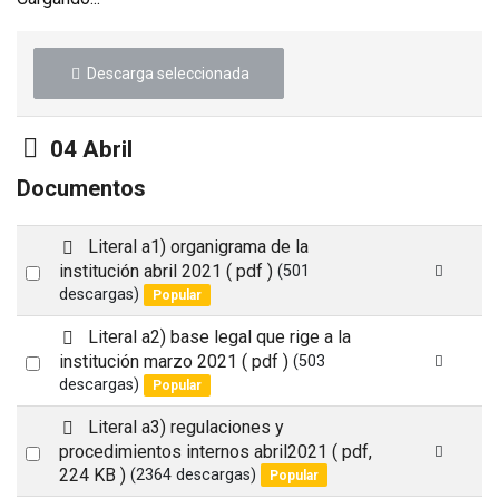
Descarga seleccionada
Carpeta
04 Abril
Documentos
p
Literal a1) organigrama de la
d
Select
institución abril 2021
( pdf )
(501
f
descargas)
Popular
an
item
p
Literal a2) base legal que rige a la
d
Select
institución marzo 2021
( pdf )
(503
f
descargas)
Popular
an
item
p
Literal a3) regulaciones y
d
Select
procedimientos internos abril2021
( pdf,
f
224 KB )
(2364 descargas)
Popular
an