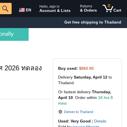
0
Returns
Hello, sign in
EN
& Orders
Cart
Account & Lists
Get free shipping to Thailand
คศ 2026 ทดลอง
Buy used:
$860.85
Delivery
Saturday, April 12
to
Thailand
Or fastest delivery
Thursday,
April 10
. Order within
16 hrs 8
mins
Deliver to
Thailand
Used: Very Good
|
Details
Sold by
jerseys4thewin