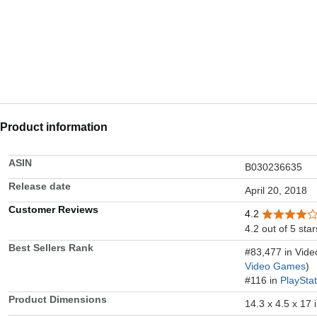
Product information
ASIN
B030236635
Release date
April 20, 2018
Customer Reviews
4.2
4.2 out of 5 star
Best Sellers Rank
#83,477 in Vid
Video Games
)
#116 in
PlaySta
Product Dimensions
14.3 x 4.5 x 17