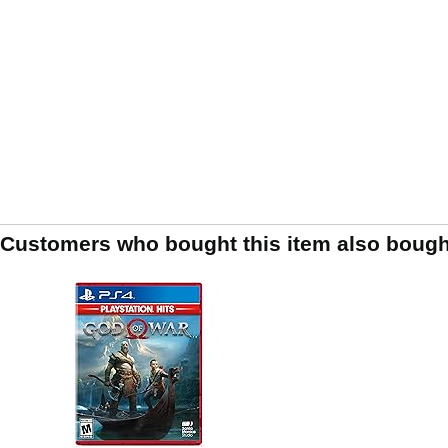
Customers who bought this item also bough