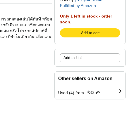
Fulfilled by Amazon
Only 1 left in stock - order
มารถทดลองเล่นได้ทันที พร้อม
soon.
มเรายังมีระบบสมาชิกออกแบบ
มสะสม หรือโปรรายสัปดาห์ที่
Add to cart
นและกีฬาในเดียวกัน เลือกเล่น
Add to List
Other sellers on Amazon
$
335
99
Used (4) from