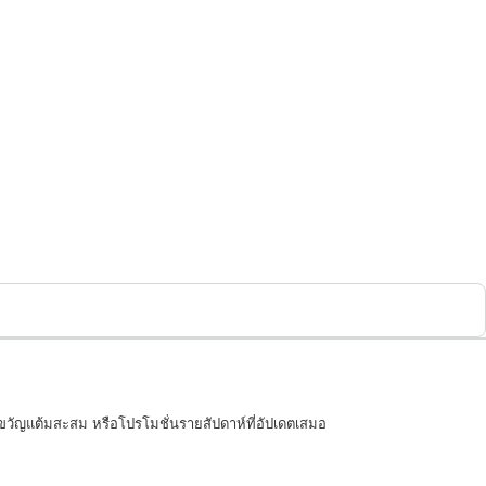
งขวัญแต้มสะสม หรือโปรโมชั่นรายสัปดาห์ที่อัปเดตเสมอ