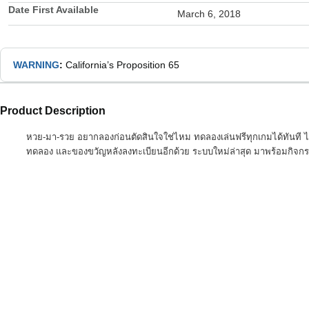
Date First Available
March 6, 2018
WARNING
:
California’s Proposition 65
Product Description
หวย-มา-รวย อยากลองก่อนตัดสินใจใช่ไหม ทดลองเล่นฟรีทุกเกมได้ทันที ไม
ทดลอง และของขวัญหลังลงทะเบียนอีกด้วย ระบบใหม่ล่าสุด มาพร้อมกิจกรรมร