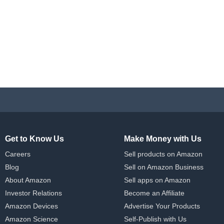
Get to Know Us
Make Money with Us
Careers
Sell products on Amazon
Blog
Sell on Amazon Business
About Amazon
Sell apps on Amazon
Investor Relations
Become an Affiliate
Amazon Devices
Advertise Your Products
Amazon Science
Self-Publish with Us