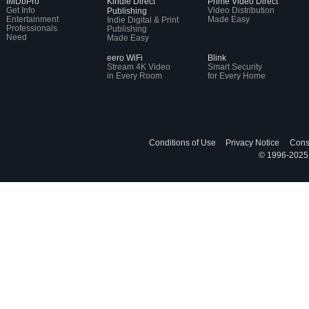
IMDbPro
Kindle Direct
Prime Video Direct
Get Info
Video Distribution
Publishing
Entertainment
Made Easy
Indie Digital & Print
Professionals
Publishing
Need
Made Easy
eero WiFi
Blink
Stream 4K Video
Smart Security
in Every Room
for Every Home
Conditions of Use
Privacy Notice
Cons
© 1996-2025, 