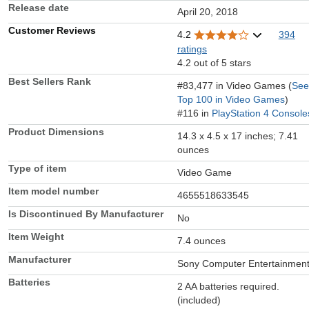
Release date
April 20, 2018
Customer Reviews
4.2
394
ratings
4.2 out of 5 stars
Best Sellers Rank
#83,477 in Video Games (
See
Top 100 in Video Games
)
#116 in
PlayStation 4 Console
Product Dimensions
14.3 x 4.5 x 17 inches; 7.41
ounces
Type of item
Video Game
Item model number
4655518633545
Is Discontinued By Manufacturer
No
Item Weight
7.4 ounces
Manufacturer
Sony Computer Entertainmen
Batteries
2 AA batteries required.
(included)