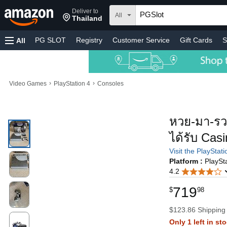
Deliver to
All
Thailand
PG SLOT
Registry
Customer Service
Gift Cards
S
All
›
›
Video Games
PlayStation 4
Consoles
หวย-มา-รวย
ได้รับ Cas
Visit the PlayStat
Platform :
PlaySt
4.2
719
$
98
$123.86 Shipping
Only 1 left in st