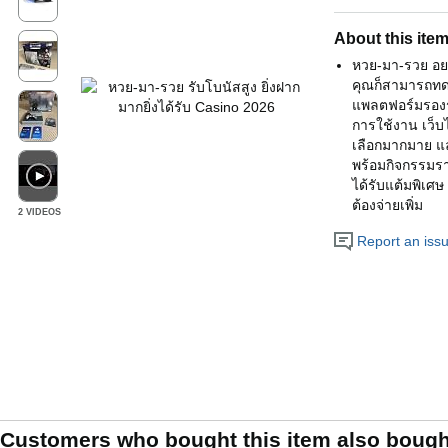
About this ite
หวย-มา-รวย อยา
คุณก็สามารถทดล
แพลตฟอร์มรองร
การใช้งาน เว็บ
เลือกมากมาย และ
พร้อมกิจกรรมรายว
ได้รับแต้มพิเศษ
ต้องจ่ายเพิ่ม
2 VIDEOS
Report an issue
Customers who bought this item also bough