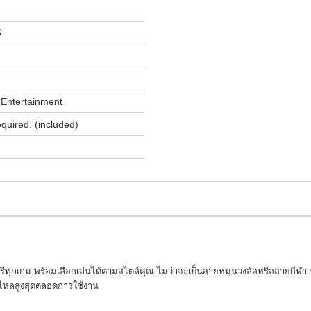
5
Entertainment
equired. (included)
ุกเกม พร้อมเลือกเล่นได้ตามสไตล์คุณ ไม่ว่าจะเป็นสายหมุนวงล้อหรือสายกีฬา ที่น
ื่นไหลสูงสุดตลอดการใช้งาน