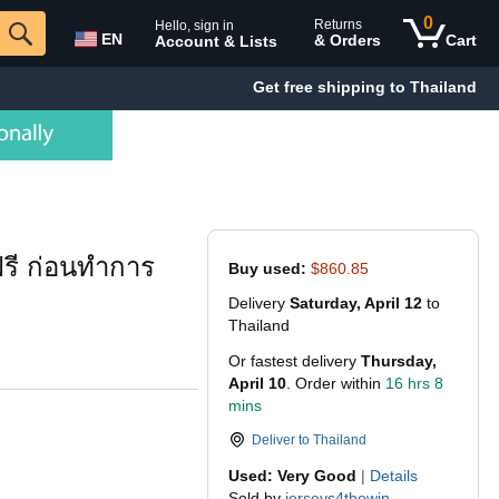
0
Returns
Hello, sign in
EN
& Orders
Cart
Account & Lists
Get free shipping to Thailand
รี ก่อนทำการ
Buy used:
$860.85
Delivery
Saturday, April 12
to
Thailand
Or fastest delivery
Thursday,
April 10
. Order within
16 hrs 8
mins
Deliver to
Thailand
Used: Very Good
|
Details
Sold by
jerseys4thewin