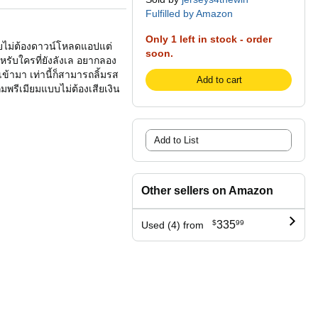
Fulfilled by Amazon
Only 1 left in stock - order
ดยไม่ต้องดาวน์โหลดแอปแต่
soon.
หรับใครที่ยังลังเล อยากลอง
เข้ามา เท่านี้ก็สามารถลิ้มรส
Add to cart
พรีเมียมแบบไม่ต้องเสียเงิน
Add to List
Other sellers on Amazon
$
335
99
Used (4) from