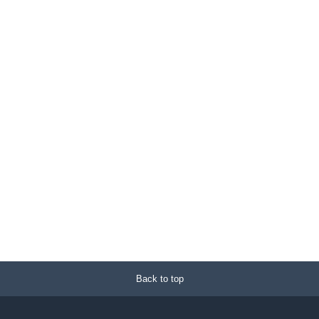
Back to top