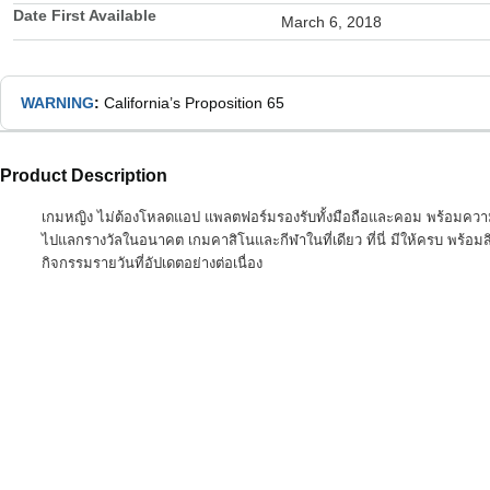
Date First Available
March 6, 2018
WARNING
:
California’s Proposition 65
Product Description
เกมหญิง ไม่ต้องโหลดแอป แพลตฟอร์มรองรับทั้งมือถือและคอม พร้อมความ
ไปแลกรางวัลในอนาคต เกมคาสิโนและกีฬาในที่เดียว ที่นี่ มีให้ครบ พร้อมส
กิจกรรมรายวันที่อัปเดตอย่างต่อเนื่อง