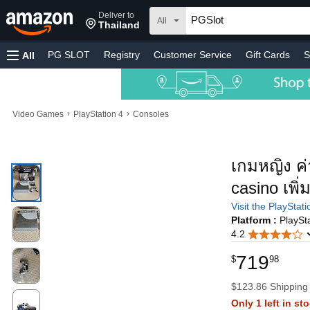
Deliver to
All
Thailand
PG SLOT
Registry
Customer Service
Gift Cards
S
All
›
›
Video Games
PlayStation 4
Consoles
เกมหญิง ค่
casino เพิ่
Visit the PlayStat
Platform :
PlaySt
4.2
719
$
98
$123.86 Shipping
Only 1 left in st