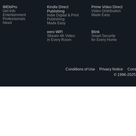
IMDbPro
Kindle Direct
Prime Video Direct
Get Info
Video Distribution
Publishing
Entertainment
Made Easy
Indie Digital & Print
Professionals
Publishing
Need
Made Easy
eero WiFi
Blink
Stream 4K Video
Smart Security
in Every Room
for Every Home
Conditions of Use
Privacy Notice
Cons
© 1996-2025, 