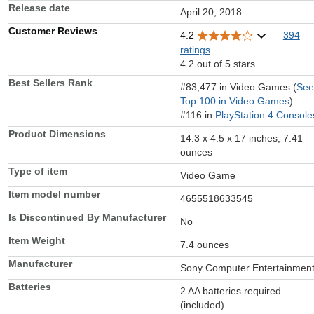
Release date
April 20, 2018
Customer Reviews
4.2
394
ratings
4.2 out of 5 stars
Best Sellers Rank
#83,477 in Video Games (
See
Top 100 in Video Games
)
#116 in
PlayStation 4 Console
Product Dimensions
14.3 x 4.5 x 17 inches; 7.41
ounces
Type of item
Video Game
Item model number
4655518633545
Is Discontinued By Manufacturer
No
Item Weight
7.4 ounces
Manufacturer
Sony Computer Entertainmen
Batteries
2 AA batteries required.
(included)