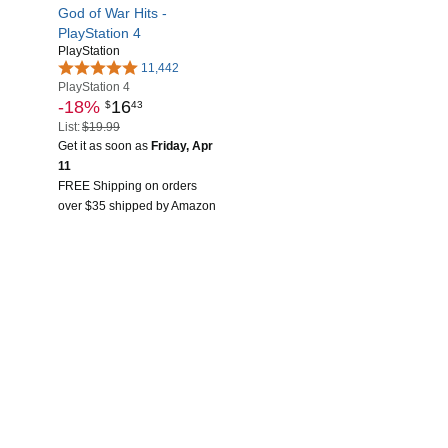
God of War Hits -
PlayStation 4
PlayStation
11,442
PlayStation 4
-18%
16
$
43
List:
$19.99
Get it as soon as
Friday, Apr
11
FREE Shipping on orders
over $35 shipped by Amazon