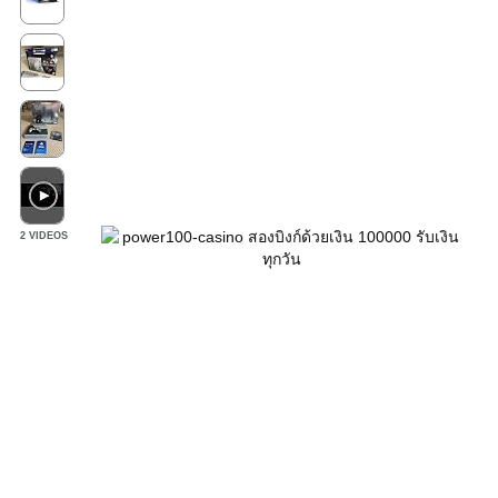
2 VIDEOS