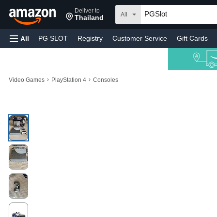
Deliver to
All
Thailand
PG SLOT
Registry
Customer Service
Gift Cards
All
›
›
Video Games
PlayStation 4
Consoles