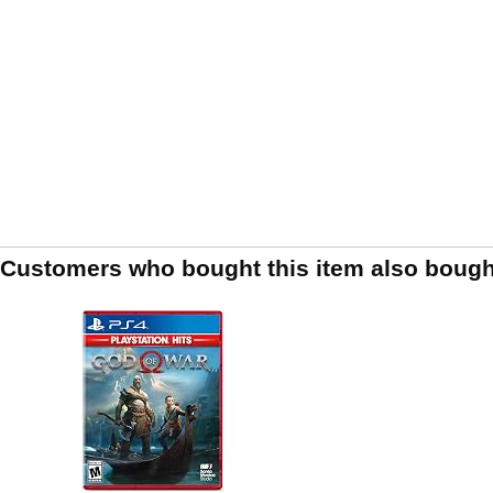
Customers who bought this item also bough