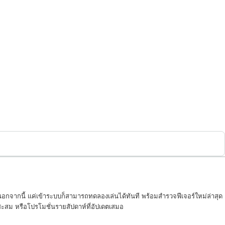
นอกจากนี้ แค่เข้าระบบก็สามารถทดลองเล่นได้ทันที พร้อมสำรวจฟีเจอร์ใหม่ล่าสุด
สะสม หรือโปรโมชั่นรายสัปดาห์ที่อัปเดตเสมอ