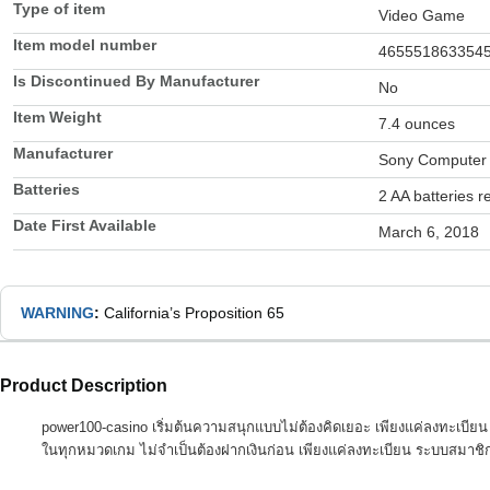
Type of item
Video Game
Item model number
465551863354
Is Discontinued By Manufacturer
No
Item Weight
7.4 ounces
Manufacturer
Sony Computer 
Batteries
2 AA batteries r
Date First Available
March 6, 2018
WARNING
:
California’s Proposition 65
Product Description
power100-casino เริ่มต้นความสนุกแบบไม่ต้องคิดเยอะ เพียงแค่ลงทะเบียน 
ในทุกหมวดเกม ไม่จำเป็นต้องฝากเงินก่อน เพียงแค่ลงทะเบียน ระบบสมาชิกอ